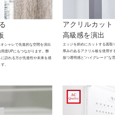
アクリルカット
る
高級感を演出
板
エッジを斜めにカットする面取
にオシャレで先進的な空間を演出
厚みのあるアクリル板を使用する
用度UPにもつながります。弊
放つ透明感と”ハイグレード”な
スに訪れる方が先進性や未来を感
ます。