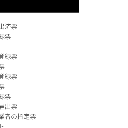
出済票
録票
登録票
票
登録票
票
録票
届出票
業者の指定票
ト